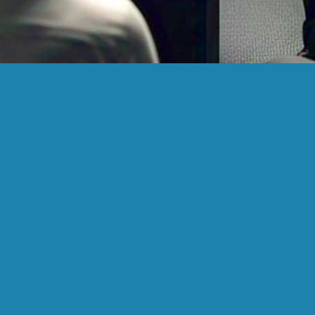
Expertise et
Médias
Services
Sociaux
Création
d’Entreprise
Expertise
Comptable
Gestion
Fiscale
Gestion
Sociale
Soutien
Juridique