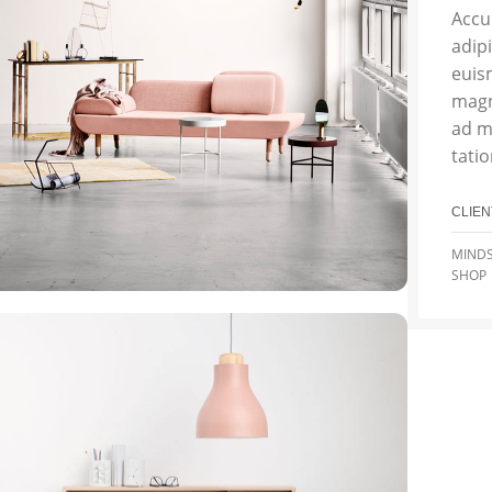
Accu
adip
euis
magn
ad m
tatio
CLIEN
MINDS
SHOP