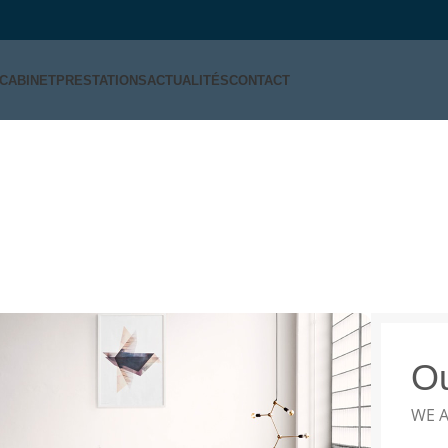
CABINET
PRESTATIONS
ACTUALITÉS
CONTACT
Portfolio
Ou
WE A