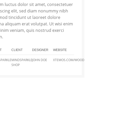
m luctus dolor sit amet, consectetuer
iscing elit, sed diam nonummy nibh
mod tincidunt ut laoreet dolore
a aliquam erat volutpat. Ut wisi enim
inim veniam, quis nostrud exerci
n.
T
CLIENT
DESIGNER
WEBSITE
PARKLE
MINDSPARKLE
JOHN DOE
XTEMOS.COM/WOOD
SHOP